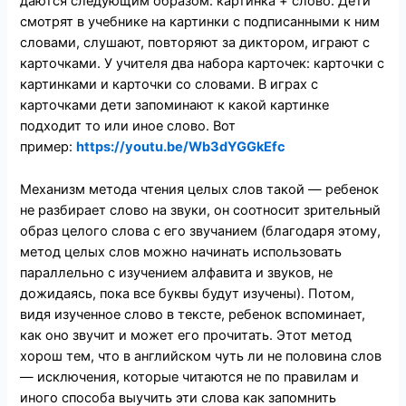
даются следующим образом: картинка + слово. Дети
смотрят в учебнике на картинки с подписанными к ним
словами, слушают, повторяют за диктором, играют с
карточками. У учителя два набора карточек: карточки с
картинками и карточки со словами. В играх с
карточками дети запоминают к какой картинке
подходит то или иное слово. Вот
пример:
https://youtu.be/Wb3dYGGkEfc
Механизм метода чтения целых слов такой — ребенок
не разбирает слово на звуки, он соотносит зрительный
образ целого слова с его звучанием (благодаря этому,
метод целых слов можно начинать использовать
параллельно с изучением алфавита и звуков, не
дожидаясь, пока все буквы будут изучены). Потом,
видя изученное слово в тексте, ребенок вспоминает,
как оно звучит и может его прочитать. Этот метод
хорош тем, что в английском чуть ли не половина слов
— исключения, которые читаются не по правилам и
иного способа выучить эти слова как запомнить