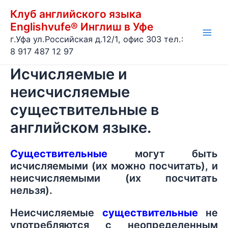
Перейти
Клуб английского языка
к
Englishvufe® Инглиш в Уфе
содержимому
г.Уфа ул.Российская д.12/1, офис 303 тел.:
Main
8 917 487 12 97
Men
Исчисляемые и
неисчисляемые
существительные в
английском языке.
Существительные
могут быть
исчисляемыми (их можно посчитать), и
неисчисляемыми (их посчитать
нельзя).
Неисчисляемые
существительные
не
употребляются с неопределенным