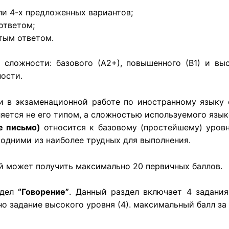
ли 4-х предложенных вариантов;
ответом;
тым ответом.
сложности: базового (А2+), повышенного (В1) и вы
ости.
 в экзаменационной работе по иностранному языку 
ляется не его типом, а сложностью используемого язы
е письмо)
относится к базовому (простейшему) уров
 одними из наиболее трудных для выполнения.
й может получить максимально 20 первичных баллов.
здел
“Говорение”
. Данный раздел включает 4 задания
дно задание высокого уровня (4). максимальный балл з